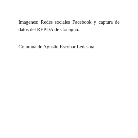
Imágenes: Redes sociales Facebook y captura de
datos del REPDA de Conagua.
Columna de Agustin Escobar Ledesma
Contacto
Escríbenos para compartir tus noticias frescas
queretanewsmedio@gmail.com
4463350347