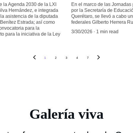
e la Agenda 2030 de la LXI
En el marco de las Jornadas 
Silva Hernández, e integrada
por la Secretaría de Educaci
la asistencia de la diputada
Querétaro, se llevó a cabo un
Benítez Estrada; así como
federales Gilberto Herrera Ru
onvocatoria para la
3/30/2026
1 min read
 para la iniciativa de la Ley
1
2
3
4
7
Galería viva