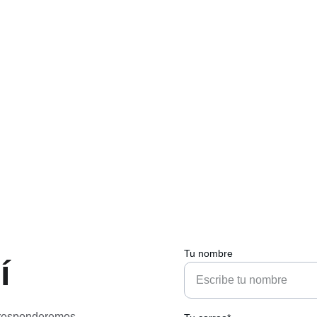
Tu nombre
í
 responderemos 